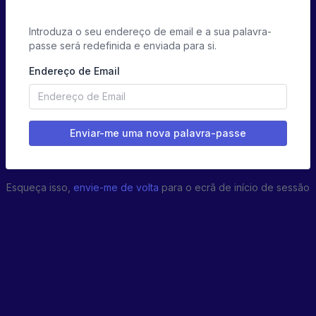
Introduza o seu endereço de email e a sua palavra-
passe será redefinida e enviada para si.
Endereço de Email
Esqueça isso,
envie-me de volta
para o ecrã de início de sessão